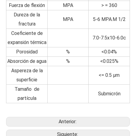
Fuerza de flexión
MPA
> = 360
Dureza de la
MPA
5-6 MPA.M 1/2
fractura
Coeficiente de
7.0-7.5x10-6.0c
expansión térmica
Porosidad
%
<0.04%
Absorción de agua
%
<0.025%
Aspereza de la
<= 0.5 μm
superficie
Tamaño de
Submicrón
partícula
Anterior:
Siguiente: