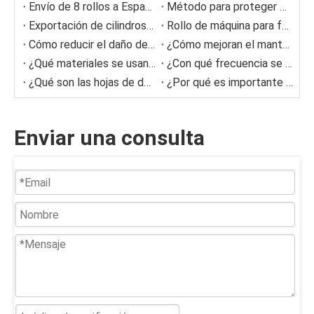
Envío de 8 rollos a España.
Método para proteger Doctor Blade
Exportación de cilindros secadores a Europa
Rollo de máquina para fabricar papel
Cómo reducir el daño de los rodillos a la tela de la secadora
¿Cómo mejoran el mantenimiento de las cuchillas del médico inteligente?
¿Qué materiales se usan comúnmente para las cuchillas del médico?
¿Con qué frecuencia se deben reemplazar las cuchillas del doctor?
¿Qué son las hojas de doctor auto-lubricantes?
¿Por qué es importante la alineación de Doctor Blades?
Enviar una consulta