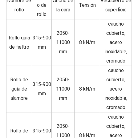
Nombre de
Ancho de
Recubierto de
o de
Tensión
rollo
la cara
superficie
rollo
caucho
2050-
cubierto,
Rollo guía
315-900
11000
8 kN/m
acero
de fieltro
mm
mm
inoxidable,
cromado
caucho
Rollo de
2050-
cubierto,
315-900
guía de
11000
8 kN/m
acero
mm
alambre
mm
inoxidable,
cromado
caucho
2050-
cubierto,
Rollo de
315-900
11000
8 kN/m
acero