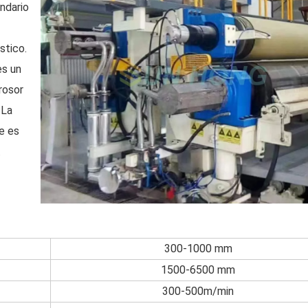
endario
stico.
es un
rosor
 La
ve es
.
300-1000 mm
1500-6500 mm
300-500m/min