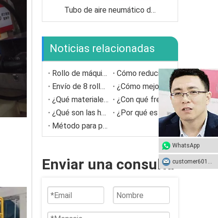
Tubo de aire neumático de goma de rollo de succión al vacío
Noticias relacionadas
Rollo de máquina para fabricar papel
Cómo reducir el daño de los rodillos a la tela de la secadora
Envío de 8 rollos a España.
¿Cómo mejoran el mantenimiento de las cuchillas del médico inteligente?
¿Qué materiales se usan comúnmente para las cuchillas del médico?
¿Con qué frecuencia se deben reemplazar las cuchillas del doctor?
¿Qué son las hojas de doctor auto-lubricantes?
¿Por qué es importante la alineación de Doctor Blades?
Método para proteger Doctor Blade
WhatsApp
Enviar una consulta
customer601@sunhongco.com