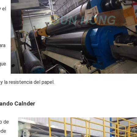
 el
ara
que
 la resistencia del papel. ‌
lando Calnder
lo de
ede