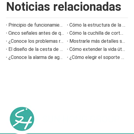
Noticias relacionadas
Principio de funcionamiento del fuelle de aire y prevención de fallas
Cómo la estructura de la varilla dosificadora de la máquina de recubrimiento afecta la calidad del recubrimiento
Cinco señales antes de que la prensa se sintiera obstruida
Cómo la cuchilla de corte NC reduce la acumulación de restos de papel en la producción de cartón corrugado
¿Conoce los problemas relacionados con el fieltro prensado durante el proceso de fabricación del papel?
Mostrarle más detalles sobre la información sobre el desgaste de la tela formadora de poliéster
El diseño de la cesta de malla tipo ranura
Cómo extender la vida útil del fieltro prensado en máquinas de papel
¿Conoce la alarma de agotamiento del fieltro y del cable?
¿Cómo elegir el soporte adecuado para cuchillas doctoras?