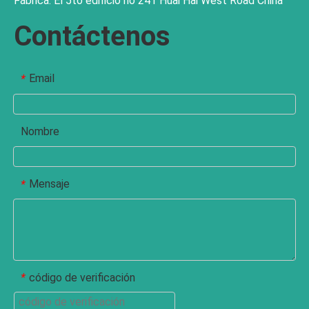
Fábrica: El 5to edificio no 241 Huai Hai West Road China
Contáctenos
Email
*
Nombre
Mensaje
*
código de verificación
*