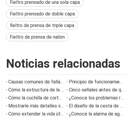
Fieltro prensado de una sola capa
Fieltro prensado de doble capa
fieltro de prensa de triple capa
Fieltro de prensa de nailon
Noticias relacionadas
Causas comunes de falla de las boquillas de aspersión y cómo prevenir problemas de aspersión
Principio de funcionamiento del fuelle de aire y prevención de fallas
Cómo la estructura de la varilla dosificadora de la máquina de recubrimiento afecta la calidad del recubrimiento
Cinco señales antes de que la prensa se sintiera obstruida
Cómo la cuchilla de corte NC reduce la acumulación de restos de papel en la producción de cartón corrugado
¿Conoce los problemas relacionados con el fieltro prensado durante el proceso de fabricación del papel?
Mostrarle más detalles sobre la información sobre el desgaste de la tela formadora de poliéster
El diseño de la cesta de malla tipo ranura
Cómo extender la vida útil del fieltro prensado en máquinas de papel
¿Conoce la alarma de agotamiento del fieltro y del cable?