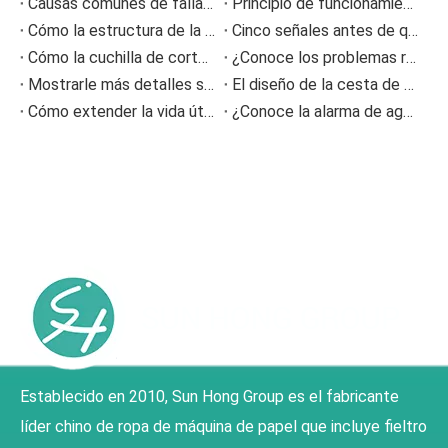
Causas comunes de falla de las boquillas de aspersión y cómo prevenir problemas de aspersión
Principio de funcionamiento del fuelle de aire y prevención de fallas
Cómo la estructura de la varilla dosificadora de la máquina de recubrimiento afecta la calidad del recubrimiento
Cinco señales antes de que la prensa se sintiera obstruida
Cómo la cuchilla de corte NC reduce la acumulación de restos de papel en la producción de cartón corrugado
¿Conoce los problemas relacionados con el fieltro prensado durante el proceso de fabricación del papel?
Mostrarle más detalles sobre la información sobre el desgaste de la tela formadora de poliéster
El diseño de la cesta de malla tipo ranura
Cómo extender la vida útil del fieltro prensado en máquinas de papel
¿Conoce la alarma de agotamiento del fieltro y del cable?
Establecido en 2010, Sun Hong Group es el fabricante
líder chino de ropa de máquina de papel que incluye fieltro