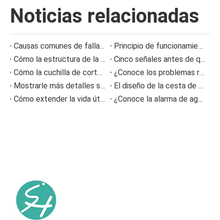
Noticias relacionadas
Causas comunes de falla de las boquillas de aspersión y cómo prevenir problemas de aspersión
Principio de funcionamiento del fuelle de aire y prevención de fallas
Cómo la estructura de la varilla dosificadora de la máquina de recubrimiento afecta la calidad del recubrimiento
Cinco señales antes de que la prensa se sintiera obstruida
Cómo la cuchilla de corte NC reduce la acumulación de restos de papel en la producción de cartón corrugado
¿Conoce los problemas relacionados con el fieltro prensado durante el proceso de fabricación del papel?
Mostrarle más detalles sobre la información sobre el desgaste de la tela formadora de poliéster
El diseño de la cesta de malla tipo ranura
Cómo extender la vida útil del fieltro prensado en máquinas de papel
¿Conoce la alarma de agotamiento del fieltro y del cable?