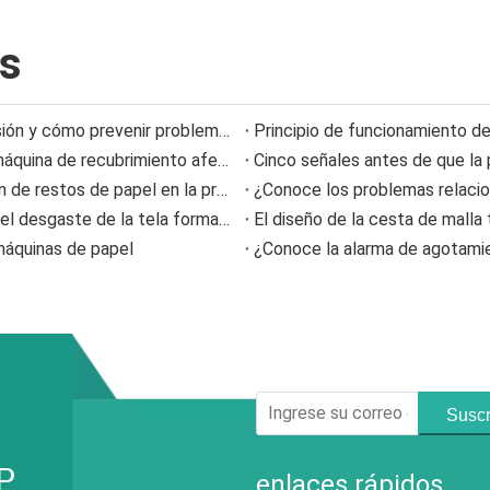
as
Causas comunes de falla de las boquillas de aspersión y cómo prevenir problemas de aspersión
Principio de funcionamiento del
Cómo la estructura de la varilla dosificadora de la máquina de recubrimiento afecta la calidad del recubrimiento
Cinco señales antes de que la 
Cómo la cuchilla de corte NC reduce la acumulación de restos de papel en la producción de cartón corrugado
Mostrarle más detalles sobre la información sobre el desgaste de la tela formadora de poliéster
El diseño de la cesta de malla 
 máquinas de papel
¿Conoce la alarma de agotamien
Suscr
enlaces rápidos