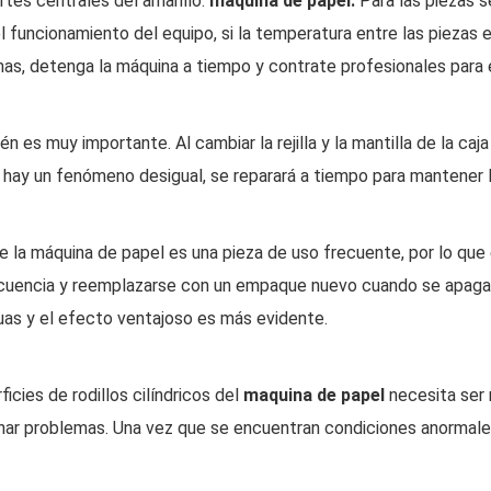
artes centrales del amarillo.
máquina de papel.
Para las piezas s
l funcionamiento del equipo, si la temperatura entre las piezas 
mas, detenga la máquina a tiempo y contrate profesionales para 
 es muy importante. Al cambiar la rejilla y la mantilla de la caj
 hay un fenómeno desigual, se reparará a tiempo para mantener la 
e la máquina de papel es una pieza de uso frecuente, por lo que 
cuencia y reemplazarse con un empaque nuevo cuando se apaga. E
iguas y el efecto ventajoso es más evidente.
icies de rodillos cilíndricos del
maquina de papel
necesita ser 
ionar problemas. Una vez que se encuentran condiciones anormales