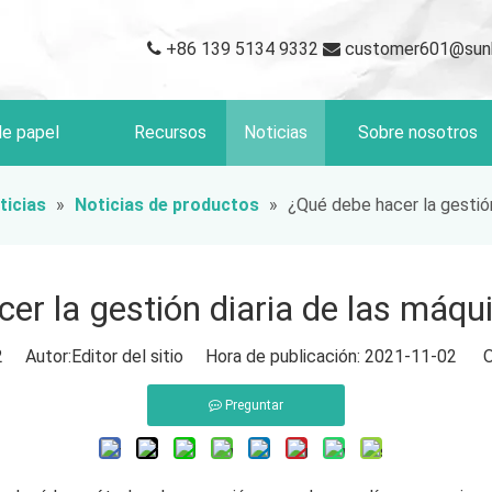
+86 139 5134 9332
customer601@sun


de papel
Recursos
Noticias
Sobre nosotros
ticias
»
Noticias de productos
»
¿Qué debe hacer la gestión
er la gestión diaria de las máqu
2
Autor:Editor del sitio Hora de publicación: 2021-11-02 O
Preguntar